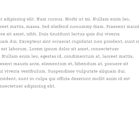
r adipiscing elit. Nam cursus. Morbi ut mi. Nullam enim leo,
oreet mattis, massa. Sed eleifend nonummy diam. Praesent maur
 sit amet, nibh. Duis tincidunt lectus quis dui viverra
am dui. Excepteur sint occaecat cupidatat non proident, sunt i
d est laborum. Lorem ipsum dolor sit amet, consectetuer
. Nullam enim leo, egestas id, condimentum at, laoreet mattis,
sent mauris ante, elementum et, bibendum at, posuere sit
dui viverra vestibulum. Suspendisse vulputate aliquam dui.
oident, sunt in culpa qui officia deserunt mollit anim id est
sectetuer adipiscing elit.